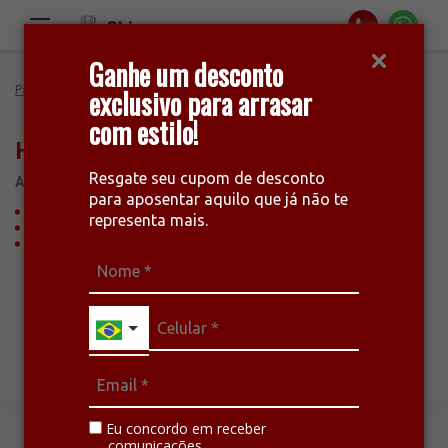
Ganhe um desconto
Página Inicial
exclusivo para arrasar
Ofertas
New City Sedan 2023 EXL
com estilo!
Honda
New City Sedan 2023 EXL
Resgate seu cupom de desconto
AS MELHORES CONDIÇÕES DE MANAUS
para aposentar aquilo que já não te
Bônus no usado
representa mais.
Acessórios inclusos
IPVA 2022
Eu concordo em receber
comunicações.