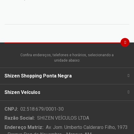
Confira endereços, telefones e horários, selecionando a
unidade abaixo:
Shizen Shopping Ponta Negra
Shizen Veículos
CNPJ:
02.518.679/0001-30
Razão Social:
SHIZEN VEÍCULOS LTDA
Endereço Matriz:
Av. Jorn. Umberto Calderaro Filho, 1973