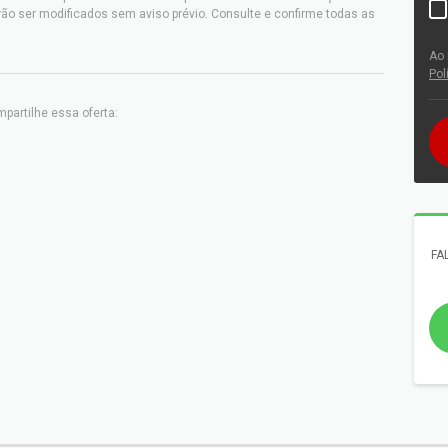
ão ser modificados sem aviso prévio. Consulte e confirme todas as
Ao 
Pol
partilhe essa oferta:
FA