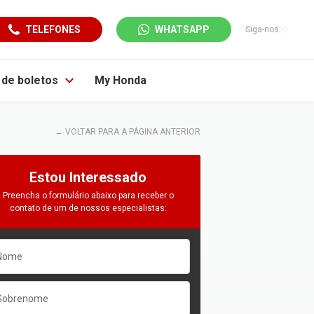
TELEFONES
WHATSAPP
Siga-nos:
a de boletos
My Honda
←
VOLTAR PARA A PÁGINA ANTERIOR
Estou Interessado
Preencha o formulário abaixo para receber o
contato de um de nossos especialistas: