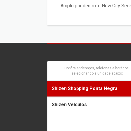
Amplo por dentro: o New City Seda
Confira endereços, telefones e horários,
selecionando a unidade abaixo:
Shizen Shopping Ponta Negra
Shizen Veículos