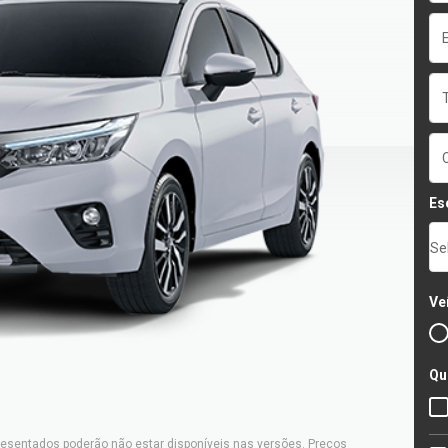
Es
Se
Ve
Qu
resentados poderão não estar disponíveis nas versões. Preços