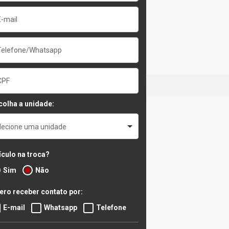
colha a unidade:
lecione uma unidade
ículo na troca?
Sim
Não
ero receber contato por:
E-mail
Whatsapp
Telefone