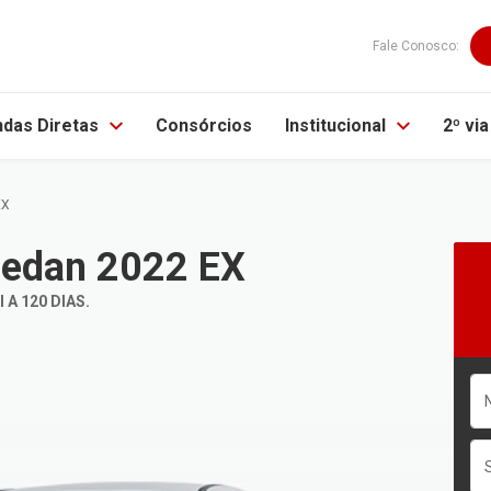
Fale Conosco:
das Diretas
Consórcios
Institucional
2º vi
EX
Sedan 2022 EX
A 120 DIAS.