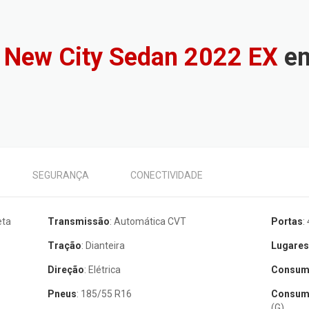
 New City Sedan 2022 EX
em
SEGURANÇA
CONECTIVIDADE
eta
Transmissão
: Automática CVT
Portas
:
Tração
: Dianteira
Lugare
Direção
: Elétrica
Consum
Pneus
: 185/55 R16
Consumo
(G)