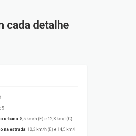
 cada detalhe
 4
s
: 5
o urbano
: 8,5 km/h (E) e 12,3 km/l (G)
 na estrada
: 10,3 km/h (E) e 14,5 km/l