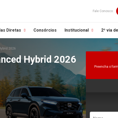
Fale Conosco:
as Diretas
Consórcios
Institucional
2º via d
ybrid 2026
nced Hybrid 2026
Preencha o form