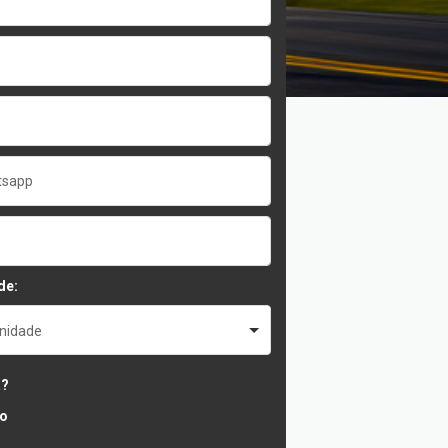
de:
unidade
a?
o