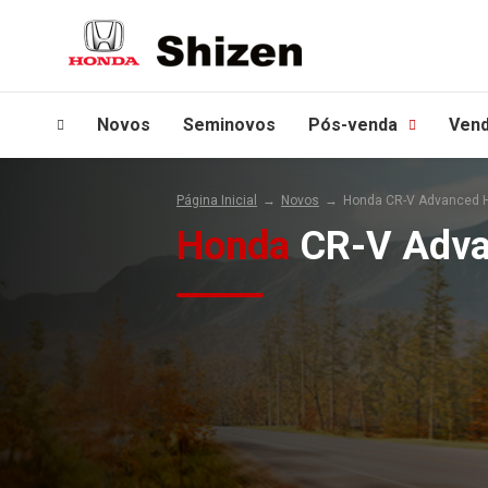
Novos
Seminovos
Pós-venda
Vend
Página Inicial
Novos
Honda CR-V Advanced H
Honda
CR-V Adva