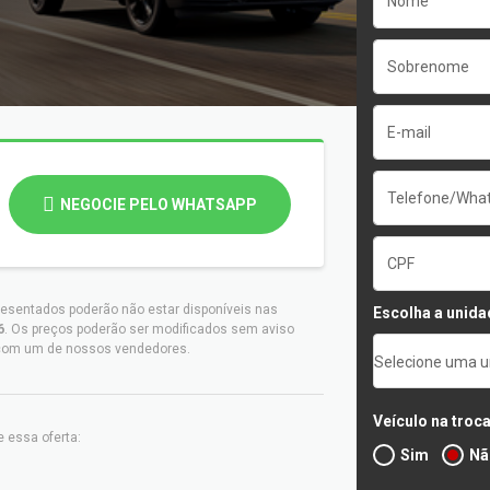
NEGOCIE PELO WHATSAPP
resentados poderão não estar disponíveis nas
Escolha a unida
6
. Os preços poderão ser modificados sem aviso
s com um de nossos vendedores.
Selecione uma 
Veículo na troc
 essa oferta:
Sim
Nã