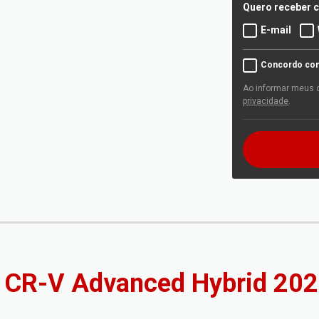
Quero receber c
E-mail
Concordo com 
Ao informar meus 
privacidade
.
 CR-V Advanced Hybrid 20