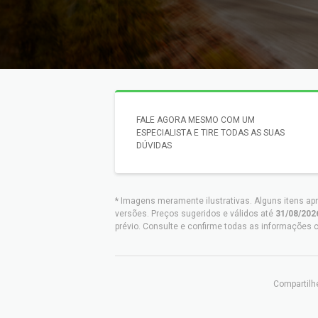
FALE AGORA MESMO COM UM
ESPECIALISTA E TIRE TODAS AS SUAS
DÚVIDAS
* Imagens meramente ilustrativas. Alguns itens ap
versões. Preços sugeridos e válidos até
31/08/202
prévio. Consulte e confirme todas as informaçõe
Compartilhe