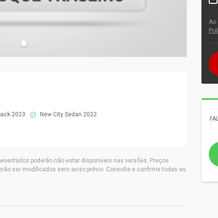
Ao 
Pol
back 2023
New City Sedan 2022
FA
resentados poderão não estar disponíveis nas versões. Preços
erão ser modificados sem aviso prévio. Consulte e confirme todas as