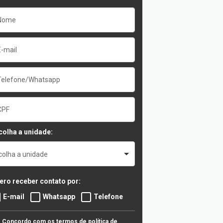
colha a unidade:
colha a unidade
ero receber contato por:
E-mail
Whatsapp
Telefone
Concordo com os termos de política de