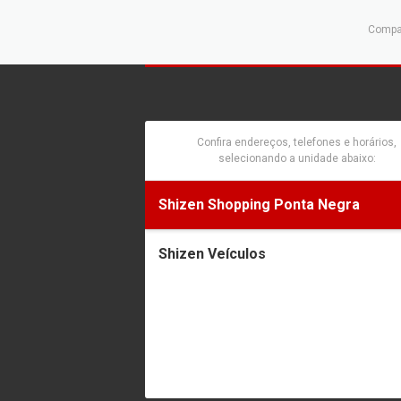
Compar
Confira endereços, telefones e horários,
selecionando a unidade abaixo:
Shizen Shopping Ponta Negra
Shizen Veículos