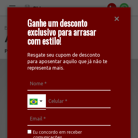
Ganhe um desconto
Página Inicial
exclusivo para arrasar
Acessórios
Protetor de carter - CIVIC
Acessórios
com estilo!
PROTETOR DE CARTER - CIVIC
Resgate seu cupom de desconto
para aposentar aquilo que já não te
representa mais.
Eu concordo em receber
comunicações.