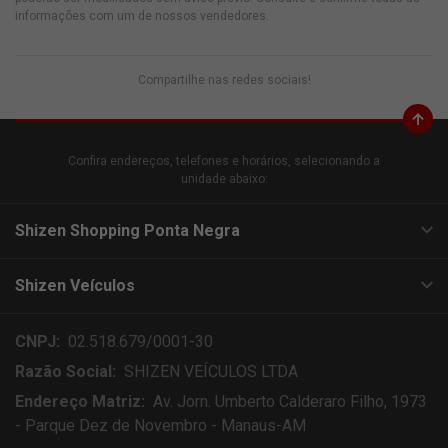
informações com um de nossos vendedores.
Compartilhe nas redes sociais!
Confira endereços, telefones e horários, selecionando a
unidade abaixo:
Shizen Shopping Ponta Negra
Shizen Veículos
CNPJ:
02.518.679/0001-30
Razão Social:
SHIZEN VEÍCULOS LTDA
Endereço Matriz:
Av. Jorn. Umberto Calderaro Filho, 1973
- Parque Dez de Novembro - Manaus-AM