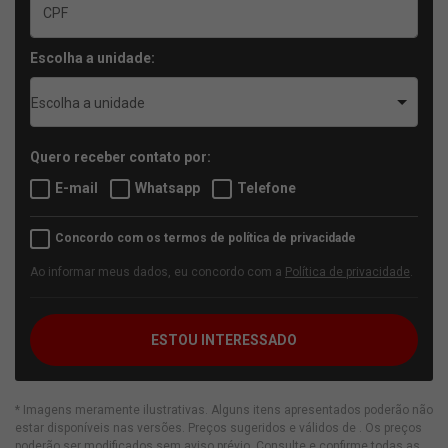
Escolha a unidade:
Escolha a unidade
Quero receber contato por:
E-mail
Whatsapp
Telefone
Concordo com os termos de política de privacidade
Ao informar meus dados, eu concordo com a
Política de privacidade
.
ESTOU INTERESSADO
* Imagens meramente ilustrativas. Alguns itens apresentados poderão não
estar disponíveis nas versões. Preços sugeridos e válidos de
. Os preços
poderão ser modificados sem aviso prévio. Consulte e confirme todas as