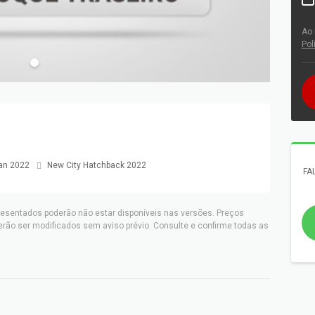
Ao 
Pol
an 2022
New City Hatchback 2022
FA
resentados poderão não estar disponíveis nas versões. Preços
erão ser modificados sem aviso prévio. Consulte e confirme todas as