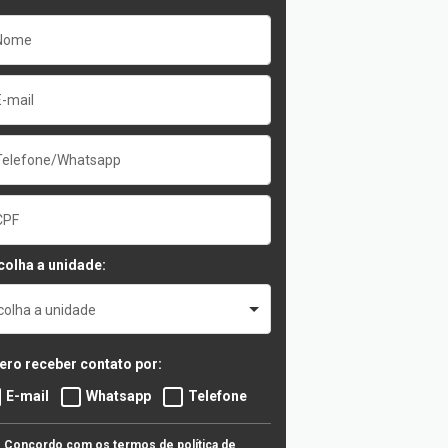
colha a unidade:
colha a unidade
ero receber contato por:
E-mail
Whatsapp
Telefone
Concordo com os termos de política de