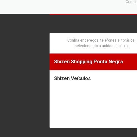
Compar
Confira endereços, telefones e horários,
selecionando a unidade abaixo:
Shizen Shopping Ponta Negra
Shizen Veículos