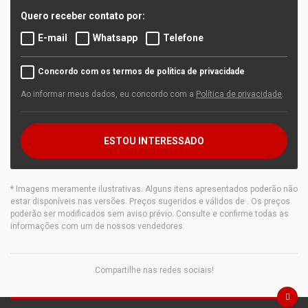
Quero receber contato por:
E-mail
Whatsapp
Telefone
Concordo com os termos de política de privacidade
Ao informar meus dados, eu concordo com a
Política de privacidade
.
ESTOU INTERESSADO
* Imagens meramente ilustrativas. Alguns itens apresentados poderão não
estar disponíveis nas versões. Preços sugeridos e válidos de
. Os preços
poderão ser modificados sem aviso prévio. Consulte e confirme todas as
informações com um de nossos vendedores.
Compartilhe nas redes sociais!