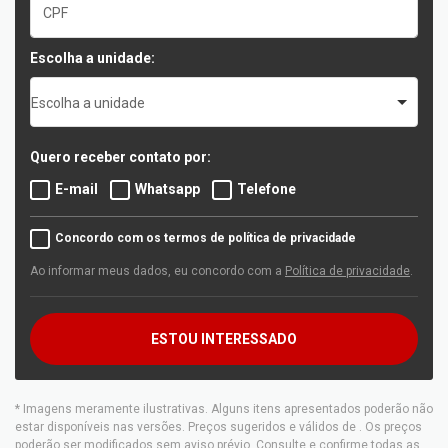
Escolha a unidade:
Escolha a unidade
Quero receber contato por:
E-mail
Whatsapp
Telefone
Concordo com os termos de política de privacidade
Ao informar meus dados, eu concordo com a
Política de privacidade
.
ESTOU INTERESSADO
* Imagens meramente ilustrativas. Alguns itens apresentados poderão não
estar disponíveis nas versões. Preços sugeridos e válidos de
. Os preços
poderão ser modificados sem aviso prévio. Consulte e confirme todas as