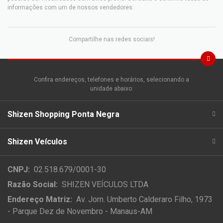
informações com um de nossos vendedores.
Compartilhe nas redes sociais!
Confira endereços, telefones e horários, selecionando a
unidade abaixo:
Shizen Shopping Ponta Negra
Shizen Veículos
CNPJ:
02.518.679/0001-30
Razão Social:
SHIZEN VEÍCULOS LTDA
Endereço Matriz:
Av. Jorn. Umberto Calderaro Filho, 1973
- Parque Dez de Novembro - Manaus-AM